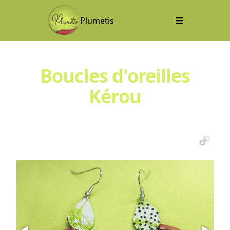
Plumetis
Boucles d'oreilles
Kérou